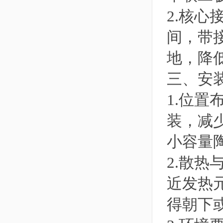
2.核
间，带
地，降
三、安
1.位
装，减
小容量
2.散
近发热
得朝下或