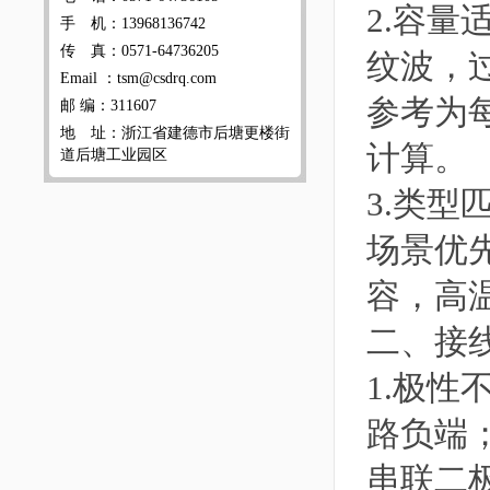
2.容
手 机：13968136742
传 真：0571-64736205
纹波，
Email ：tsm@csdrq.com
参考为每
邮 编：311607
地 址：浙江省建德市后塘更楼街
计算。
道后塘工业园区
3.类
场景优
容，高
二、接
1.极
路负端
串联二