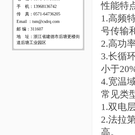
性能特
手 机：13968136742
传 真：0571-64736205
1.高频
Email ：tsm@csdrq.com
号传输
邮 编：311607
地 址：浙江省建德市后塘更楼街
2.高功
道后塘工业园区
3.长循
小于20
4.宽温
常见类
1.双
2.法
高。