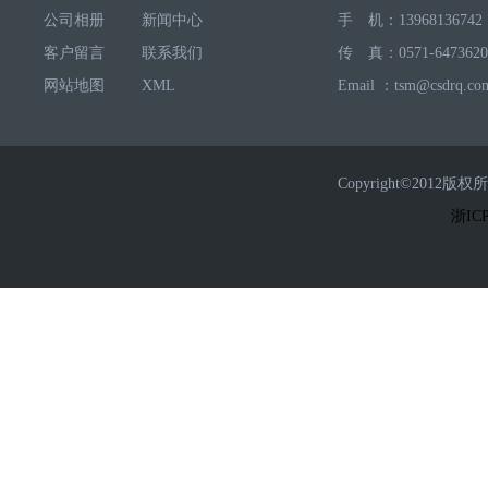
公司相册
新闻中心
手 机：13968136742
客户留言
联系我们
传 真：0571-6473620
网站地图
XML
Email ：tsm@csdrq.co
Copyright©2
浙ICP